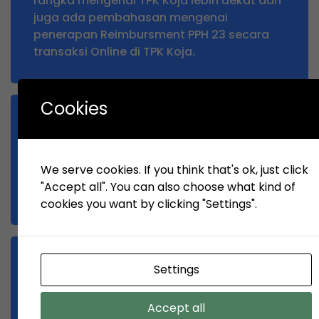
rangka mengenal TPK Koja lebih dekat dan
juga ada pembahasan mengenai
penerapan Reimbursment PPH 23 secara
transaksi Online di TPK Koja.
Cookies
July 10, 2024
Liputan media terkait layanan di TPK koja
dengan pelayanan samudra indonesia
We serve cookies. If you think that's ok, just click
(KMTC).Di Setia budi One Kuningan jakarta
"Accept all". You can also choose what kind of
9 July 2024.
cookies you want by clicking "Settings".
July 3, 2024
Settings
Induction Dewan Pengawas dan Komite
Audit
Accept all