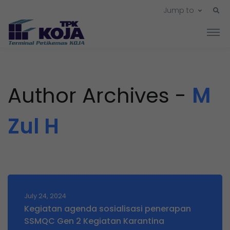
Jump to
Author Archives -
M
Zul H
July 24, 2024
Kegiatan agenda sosialisasi penerapan
SSMQC Gen 2 Kegiatan Karantina