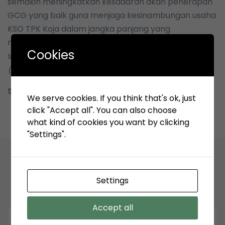
semakin meningkatkan kesadaran akan penerapan
GCG yang baik guna menjaga kesinambungan usaha
KSO TPK Koja dalam jangka panjang yang
mengutamakan kepentingan para pemegang
Cookies
saham
(shareholders)
dan pemangku kepentingan
(stakeholders)
.
Sekper-TPK Koja
We serve cookies. If you think that's ok, just
click "Accept all". You can also choose
what kind of cookies you want by clicking
"Settings".
Related Articles
Settings
Accept all