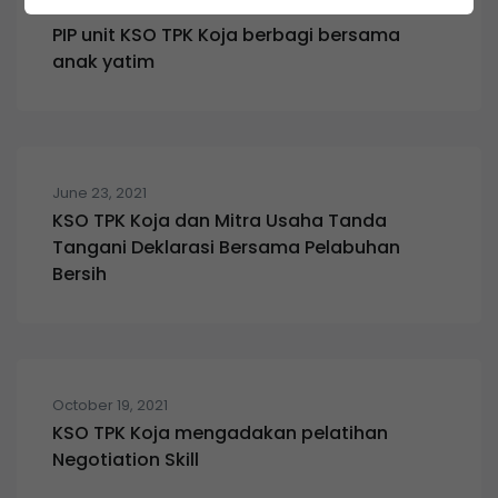
March 30, 2021
PIP unit KSO TPK Koja berbagi bersama
anak yatim
June 23, 2021
KSO TPK Koja dan Mitra Usaha Tanda
Tangani Deklarasi Bersama Pelabuhan
Bersih
October 19, 2021
KSO TPK Koja mengadakan pelatihan
Negotiation Skill