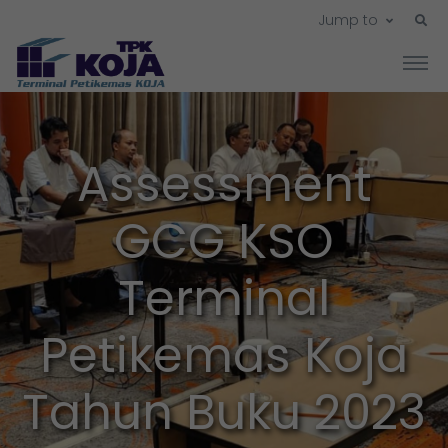
Jump to
Assessment
GCG KSO
Terminal
Petikemas Koja
Tahun Buku 2023