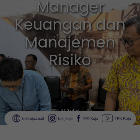
Manager
Keuangan dan
Manajemen
Risiko
M Zul H