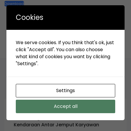
Download
Cookies
Tags:
KSO TPK Koja
tpkkoja
We serve cookies. If you think that's ok, just
click "Accept all". You can also choose
what kind of cookies you want by clicking
"Settings".
Related Articles
Settings
Accept all
July 23, 2026
Revisi Pengumuman Tender Penyewaan
Kendaraan Antar Jemput Karyawan