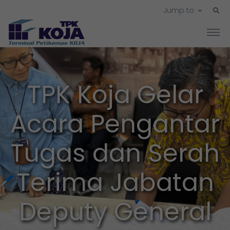
Jump to
TPK Koja Gelar
Acara Pengantar
Tugas dan Serah
Terima Jabatan
Deputy General