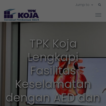
Jump to
TPK Koja
Lengkapi
Fasilitas
Keselamatan
dengan AED dan