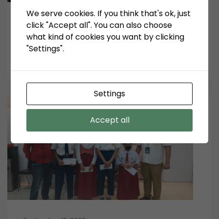
We serve cookies. If you think that's ok, just
April 22, 2025
click "Accept all". You can also choose
TPK Koja dan Kelurahan Koja Kembangkan
what kind of cookies you want by clicking
Program Urban Farming untuk Atasi
"Settings".
Stunting
Settings
Accept all