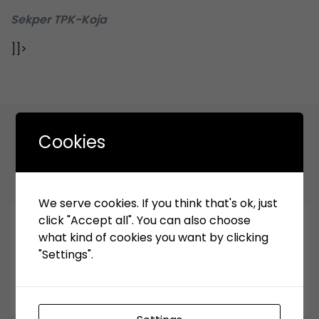
Sekper TPK-Koja
]]>
Cookies
Related Articles
We serve cookies. If you think that's ok, just
click "Accept all". You can also choose
June 3, 2025
what kind of cookies you want by clicking
Pengumuman Tender Ulang Kontrak Harga
"Settings".
Satuan (KHS) Pengadaan Ban Dalam &
Perut Untuk Alat HeadTruck (HT)