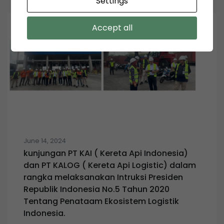
Settings
Accept all
June 14, 2024
kunjungan PT KAI ( Kereta Api Indonesia)
dan PT KALOG ( Kereta Api Logistic) dalam
rangka melaksanakan Intruksi Presiden
Republik Indonesia No.5 Tahun 2020
Tentang Penataam Ekosistem Logistik
Indonesia.