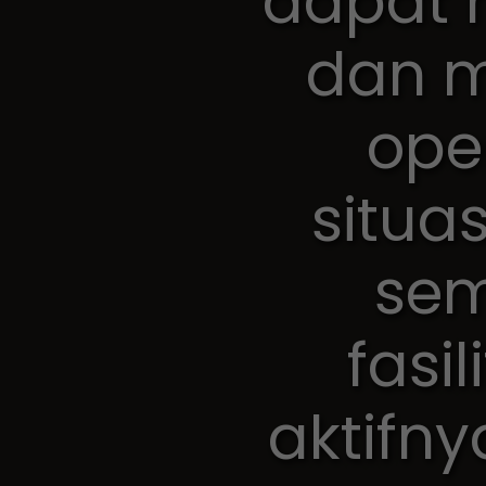
dapat 
dan m
ope
situa
sem
fasil
aktifn