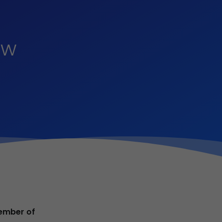
ow
ember of