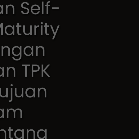
n Self-
aturity
dengan
an TPK
tujuan
lam
ntang