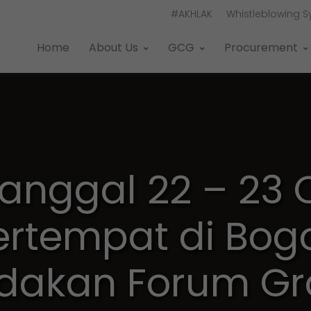
#AKHLAK
Whistleblowing 
Home
About Us
GCG
Procurement
anggal 22 – 23 
rtempat di Bogo
dakan Forum G