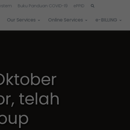
System
Buku Panduan COVID-19
ePPID
Our Services
Online Services
e-BILLING
Oktober
r, telah
roup