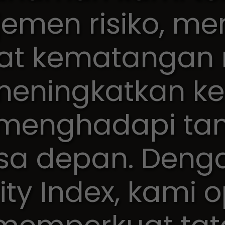
emen risiko, me
at kematangan r
meningkatkan k
menghadapi ta
sa depan. Denga
ity Index, kami o