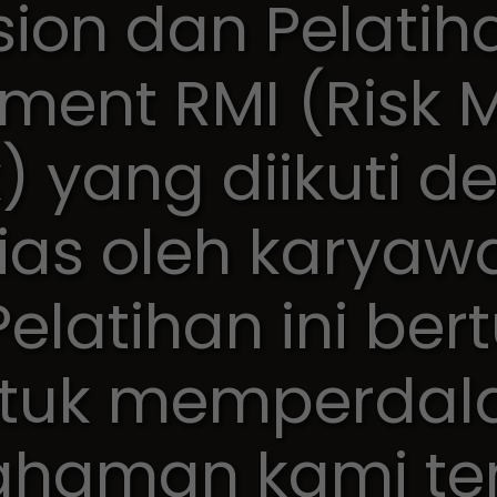
sion dan Pelatiha
ment RMI (Risk M
) yang diikuti 
ias oleh karyaw
Pelatihan ini ber
tuk memperda
haman kami te