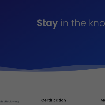
Stay
in the kn
Certification
M
Whistleblowing