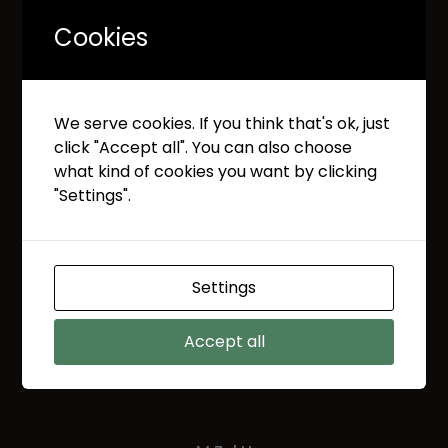
yang
Cookies
berkelanjutan,
inovatif, dan
We serve cookies. If you think that's ok, just
click "Accept all". You can also choose
berorientasi
what kind of cookies you want by clicking
"Settings".
pada masa
depan.
Settings
Accept all