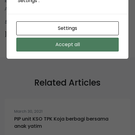
"Settings".
kembali ke tanah air dengan selamat.
Aamiin Ya Rabbal Alamin
Sekper TPK-Koja
Settings
]]>
Accept all
Related Articles
March 30, 2021
PIP unit KSO TPK Koja berbagi bersama
anak yatim