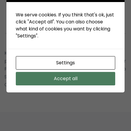
We serve cookies. If you think that's ok, just
click "Accept all". You can also choose
what kind of cookies you want by clicking
"Settings".
KSO Terminal Petikemas Koja mengundang
perusahaan Saudara untuk turut serta dalam Tender
Settings
Pekerjaan: Pengadaan Server Virtualisasi dan Backup
Server Yang Terproteksi Untuk Menunjang
Accept all
Operasional Terminal Petikemas Koja.