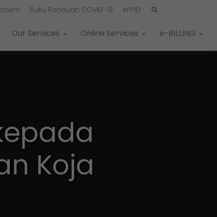
System
Buku Panduan COVID-19
ePPID
Our Services
Online Services
e-BILLING
 kepada
an Koja