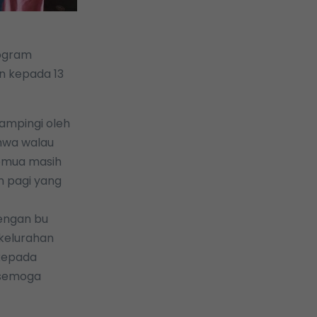
rogram
n kepada 13
ampingi oleh
ahwa walau
semua masih
 pagi yang
dengan bu
 kelurahan
 kepada
 semoga