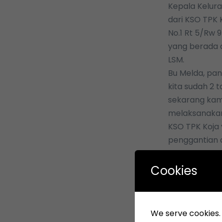
Kepala Kelur
dari KSO TPK 
No.1 Rt 5/Rw 
yang berada d
LSM.
Bu Melda, pa
kita sudah 2 
sekarang kami
melaksanakan 
KSO TPK Koja
penggantian a
berencana ak
setelah lebar
Cookies
“Kami dari pi
terimakasih 
masyarakat k
We serve cookies. I