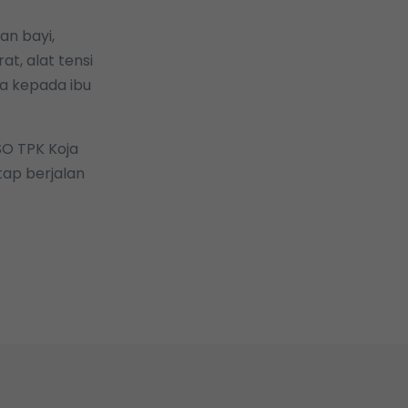
an bayi,
t, alat tensi
pa kepada ibu
SO TPK Koja
tap berjalan