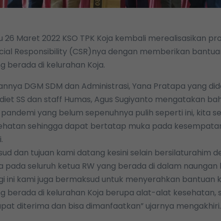
u 26 Maret 2022 KSO TPK Koja kembali merealisasikan p
cial Responsibility (CSR)nya dengan memberikan bantua
 berada di kelurahan Koja.
nnya DGM SDM dan Administrasi, Yana Pratapa yang did
idiet SS dan staff Humas, Agus Sugiyanto mengatakan b
 pandemi yang belum sepenuhnya pulih seperti ini, kita 
sehatan sehingga dapat bertatap muka pada kesempatan
.
d dan tujuan kami datang kesini selain bersilaturahim 
ga pada seluruh ketua RW yang berada di dalam naungan
agi ini kami juga bermaksud untuk menyerahkan bantuan
g berada di kelurahan Koja berupa alat-alat kesehatan,
apat diterima dan bisa dimanfaatkan” ujarnya mengakhiri.