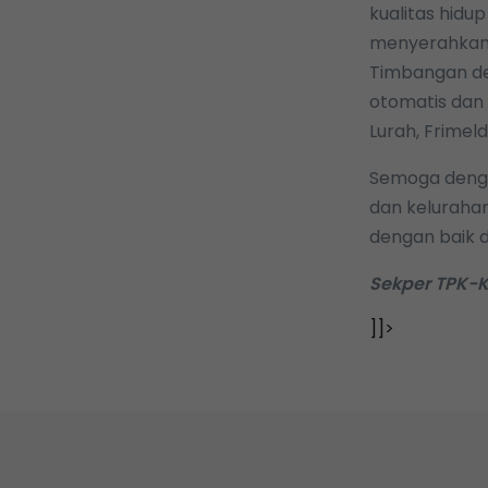
kualitas hidu
menyerahkan 
Timbangan dew
otomatis dan 
Lurah, Frimel
Semoga dengan
dan kelurahan
dengan baik 
Sekper TPK-K
]]>