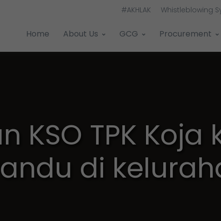
#AKHLAK
Whistleblowing 
Home
About Us
GCG
Procurement
n KSO TPK Koja
yandu di kelurah