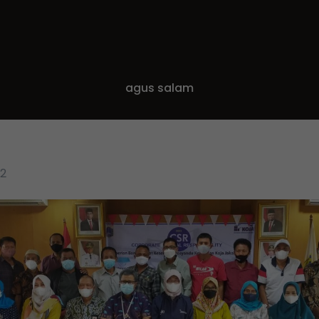
agus salam
22