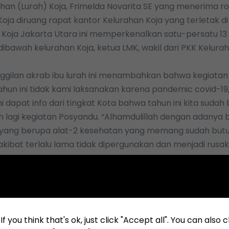
ahan (Lurah) Koja, Frimelda Novarita SE yang menerima
Koja diruang rapat kantor Kelurahan Koja yang terletak di 
9 Koja Jakarta Utara ini memperkenalkan satu-persatu 1
ibawah kelurahan Koja, ketua LMK, wakil dari PKK Kelura
nggilan akrab ibu lurah ini menambahkan bahwa kegiata
tahun ini tidak kami laksanakan karena pandemic covid-19
 dapat info dari tingkat Kota bahwa tahun ini kita sudah 
lagi kegiatan Posyandu. “Alhamdulillah dengan adanya 
 yang berupa alat-2 kesehatan yang memang sudah but
kibat terlalu lama tidak dipergunakan dan menjadi rusak
an melaksanakan kegiatan posyandu baik balita maupun
an nanti” ujarnya melanjutkan.
hak kelurahan serta seluruh pengurus kelurahan Koja m
atas
support
dan perhatiannya dari KSO TPK Koja untuk w
hususnya di kelurahan Koja” ucapnya mengakhiri sambut
f you think that's ok, just click "Accept all". You can also