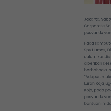
Jakarta, Sabt
Corporate So
posyandu yang
Pada sambuta
Spv.Humas, D
dalam kondisi
diberikan ke
berbahagia ini
“Adapun maksu
Lurah Koja ju
Koja, pada p
posyandu yan
bantuan ini d