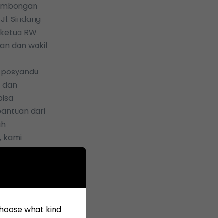
 rombongan
Jl. Sindang
3 ketua RW
han dan wakil
n posyandu
, dan
bisa
bantuan dari
uh
, kami
 lansia
engucapkan
arga dan
an.
 choose what kind