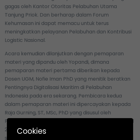
gagas oleh Kantor Otoritas Pelabuhan Utama
Tanjung Priok. Dan berharap dalam Forum
Kehumasan ini dapat memacu untuk terus
meningkatkan pelayanan Pelabuhan dan Kontribusi
Logistic Nasional.
Acara kemudian dilanjutkan dengan pemaparan
materi yang dipandu oleh Yopandi, dimana
pemaparan materi pertama diberikan kepada
Dosen UGM, Nofie Iman PhD yang menitik beratkan
Pentingnya Digitalisasi Maritim di Pelabuhan
Indonesia pada era sekarang. Pembicara kedua
dalam pemaparan materi ini dipercayakan kepada
Raja Gurning, ST, MSc, PhD yang disusul oleh
Pembicara ketiga oleh Guna Mulyana, Head Regional
Cookies
2 PT Pelindo (Persero) yang mengangkat tentang
supir yang ada di pelabuhan diharapakan ada