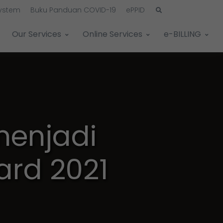
System
Buku Panduan COVID-19
ePPID
Our Services
Online Services
e-BILLING
menjadi
rd 2021