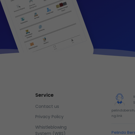
Service
Contact us
pelindobersi
ng.link
Privacy Policy
Whistleblowing
Pelindo Ber
System (WBS)