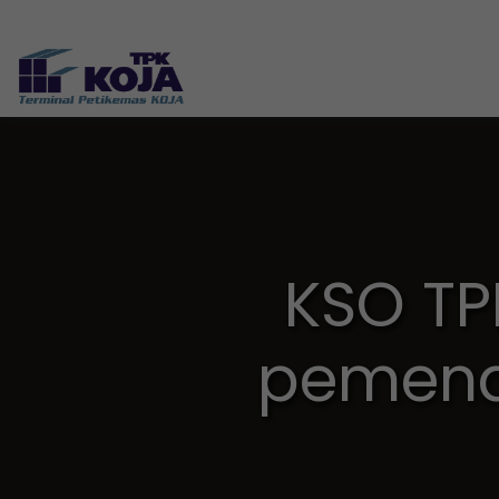
KSO TP
pemena