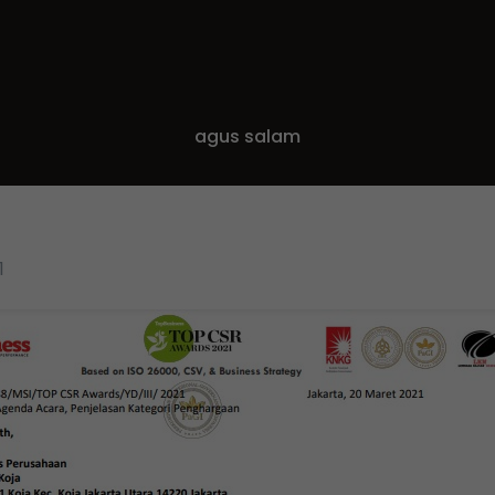
agus salam
1