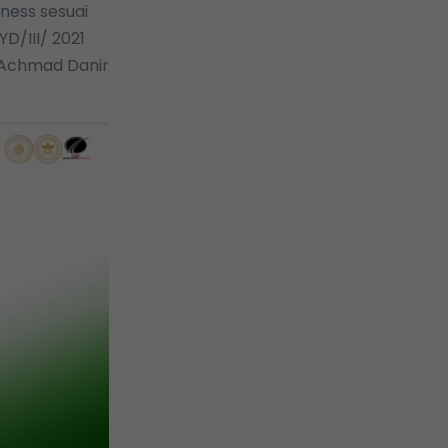
ness sesuai
D/III/ 2021
s Achmad Danir