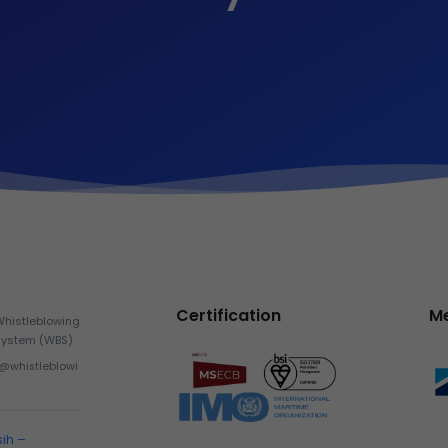
Certification
M
Whistleblowing
System (WBS)
h@whistleblowi
sih –