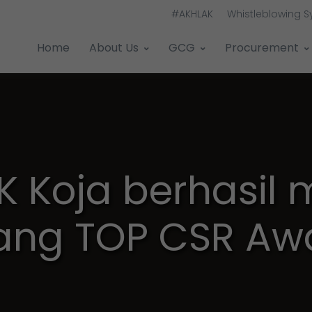
#AKHLAK
Whistleblowing 
Home
About Us
GCG
Procurement
K Koja berhasil 
ng TOP CSR Awa