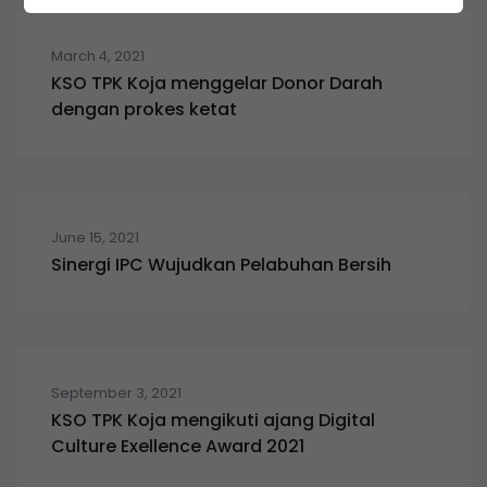
March 4, 2021
KSO TPK Koja menggelar Donor Darah
dengan prokes ketat
June 15, 2021
Sinergi IPC Wujudkan Pelabuhan Bersih
September 3, 2021
KSO TPK Koja mengikuti ajang Digital
Culture Exellence Award 2021