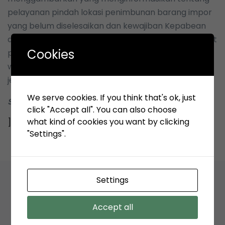
pelayanan pindah lokasi penimbunan barang impor
yang belum diselesaikan dan kewajiban Kepabean
dari satu tempat penimbunan sementara ke tempat
Cookies
penimbunan sementara yang lain dalam satu
wilayah pengawasan kantor Pabean akan semakin
jelas
We serve cookies. If you think that's ok, just
Sekper TPK-Koja
click "Accept all". You can also choose
what kind of cookies you want by clicking
]]>
"Settings".
Settings
Related Articles
Accept all