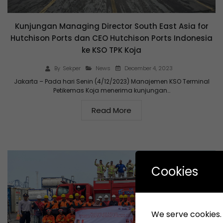
Kunjungan Managing Director South East Asia for
Hutchison Ports dan CEO Hutchison Ports Indonesia
ke KSO TPK Koja
December 4, 2023
By
Sekper
News
Jakarta – Pada hari Senin (4/12/2023) Manajemen KSO Terminal
Petikemas Koja menerima kunjungan…
Read More
Cookies
We serve cookies. I