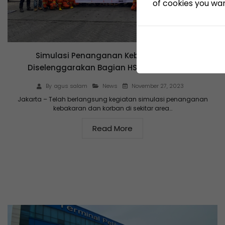
of cookies you want
Simulasi Penanganan Kebakaran yang
Diselenggarakan Bagian HSSE KSO TPK Koja
November 27, 2023
By
agus salam
News
Jakarta – Telah berlangsung kegiatan simulasi penanganan
kebakaran dan korban di sekitar area…
Read More