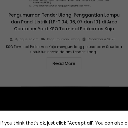
Pengumuman Tender Ulang: Penggantian Lampu
dan Panel Listrik (LP-T 04, 06, 07 dan 10) di Area
Container Yard KSO Terminal Petikemas Koja
December 4, 2023
By
agus salam
Pengumuman Lelang
KSO Terminal Petikemas Koja mengundang perusahaan Saudara
untuk turut serta dalam Tender Ulang…
Read More
f you think that's ok, just click "Accept all". You can also