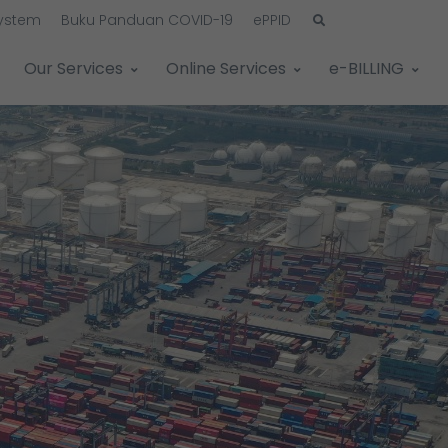
System
Buku Panduan COVID-19
ePPID
Our Services
Online Services
e-BILLING