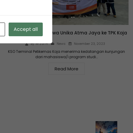
Accept all
Kunjungan Mahasiswa Unika Atma Jaya ke TPK Koja
November 23, 2023
By
M Zul H
News
KSO Terminal Petikemas Koja menerima kedatangan kunjungan
dari mahasiswa/i program studi…
Read More