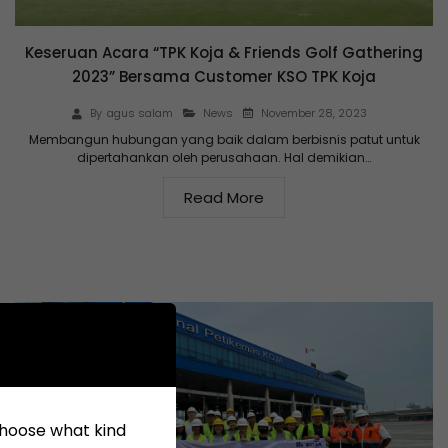
Keseruan Acara “TPK Koja & Friends Golf Gathering
2023” Bersama Customer KSO TPK Koja
November 28, 2023
By
agus salam
News
Membangun hubungan yang baik dalam berbisnis patut untuk
dipertahankan oleh perusahaan. Hal demikian…
Read More
 choose what kind