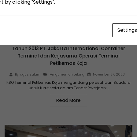
 by clicking "Settings".
Settings
Pengumuman Tender: Sertifikasi Penanggulangan
Tumpahan Minyak di Pelabuhan Sesuai PM No. 58
Tahun 2013 PT. Jakarta International Container
Terminal dan Kerjasama Operasi Terminal
Petikemas Koja
November 27, 2023
By
agus salam
Pengumuman Lelang
KSO Terminal Petikemas Koja mengundang perusahaan Saudara
untuk turut serta dalam Tender Pekerjaan:…
Read More