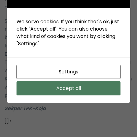
TPK Koja.
Setelah kembali dari kunjungan lapangan,
We serve cookies. If you think that's ok, just
click "Accept all". You can also choose
rombongan menuju ke Kantor KSO TPK Koja untuk
what kind of cookies you want by clicking
beramah tamah kemudian berpamitan. Dalam
"Settings".
kesempatan ini Direktur Evaluasi dan Pengendalian
BP Batam, Mulyadi mengucapkan Banyak
Terimakasih kepada KSO TPK Koja atas diberikannya
waktu dan kesempatan untuk dapat berkunjung di
Settings
KSO TPK Koja sehingga menambah pemahaman dan
wawasan kami terkait pengelolaan dan
Accept all
pengembangan Terminal Petikemas.
Sekper TPK-Koja
]]>