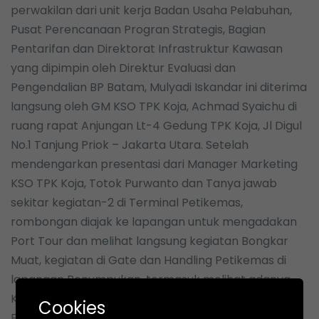
perwakilan dari unit kerja Badan Usaha Pelabuhan,
Pusat Perencanaan Progran Strategis, Bagian
Pentarifan dan Direktorat Infrastruktur Kawasan
yang dipimpin oleh Direktur Evaluasi dan
Pengendalian BP Batam, Mulyadi Iskandar ini diterima
langsung oleh GM KSO TPK Koja, Achmad Syaichu di
ruang rapat Anjungan Lt-4 Gedung TPK Koja, Jl Digul
No.1 Tanjung Priok – Jakarta Utara. Setelah
mendengarkan presentasi dari Manager Marketing
KSO TPK Koja, Totok Purwanto dan Tanya jawab
sekitar kegiatan-2 di Terminal Petikemas,
rombongan diajak ke lapangan untuk mengadakan
Port Tour dan melihat langsung kegiatan Bongkar
Muat, kegiatan di Gate dan Handling Petikemas di
lapangan Penumpukan, termasuk melihat adanya
Karantina Tumbuhan dan Hewan, juga pemeriksaan
Cookies
Petikemas di Gamma Ray oleh Bea dan Cukai di KSO